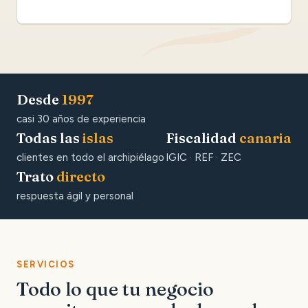
Desde
1997
casi 30 años de experiencia
Todas las
islas
Fiscalidad
canaria
clientes en todo el archipiélago
IGIC · REF · ZEC
Trato
directo
respuesta ágil y personal
SERVICIOS
Todo lo que tu negocio