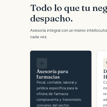
Todo lo que tu neg
despacho.
Asesoría integral con un mismo interlocutor:
cada vez.
✚
Asesoría para
D
farmacias
H
Fiscal, contable, laboral y
Co
jurídica específica para la
in
oficina de farmacia:
re
compraventa y transmisión,
ad
convenio del sector,
in