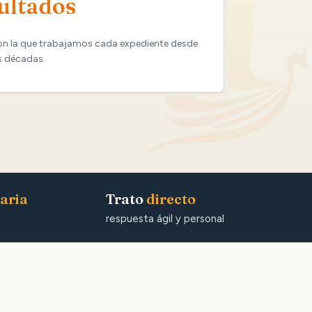
ultados
on la que trabajamos cada expediente desde
s décadas.
aria
Trato
directo
respuesta ágil y personal