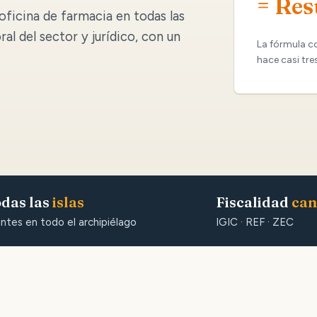
= Res
oficina de farmacia en todas las
oral del sector y jurídico, con un
La fórmula c
hace casi tre
das las
islas
Fiscalidad
can
entes en todo el archipiélago
IGIC · REF · ZEC