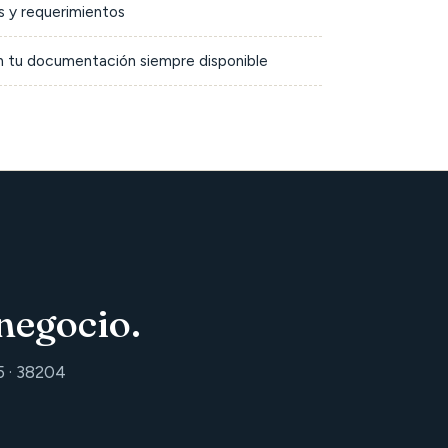
 y requerimientos
on tu documentación siempre disponible
negocio.
5 · 38204