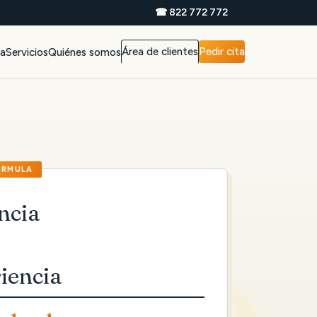
☎ 822 772 772
Área de clientes
Pedir cita
da
Servicios
Quiénes somos
ncia
iencia