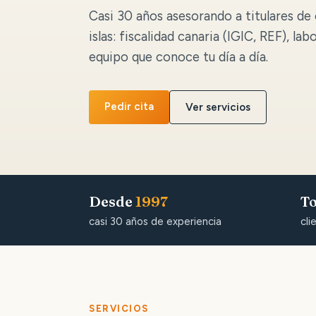
Casi 30 años asesorando a titulares de 
islas: fiscalidad canaria (IGIC, REF), lab
equipo que conoce tu día a día.
Pedir cita
Ver servicios
Desde
1997
To
casi 30 años de experiencia
cli
SERVICIOS