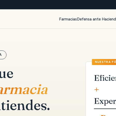
Farmacias
Defensa ante Hacien
A
que
Eficie
farmacia
+
Exper
tiendes.