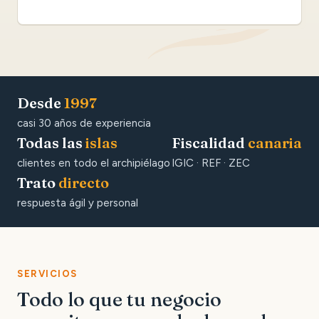
Desde
1997
casi 30 años de experiencia
Todas las
islas
Fiscalidad
canaria
clientes en todo el archipiélago
IGIC · REF · ZEC
Trato
directo
respuesta ágil y personal
SERVICIOS
Todo lo que tu negocio