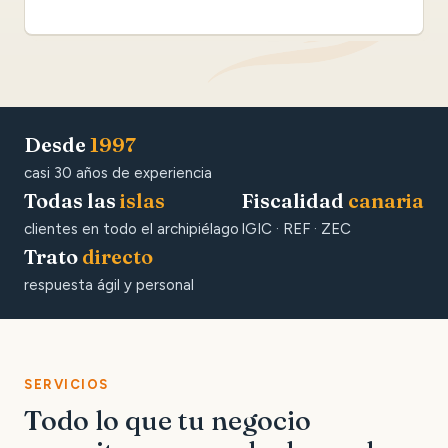
Desde
1997
casi 30 años de experiencia
Todas las
islas
Fiscalidad
canaria
clientes en todo el archipiélago
IGIC · REF · ZEC
Trato
directo
respuesta ágil y personal
SERVICIOS
Todo lo que tu negocio